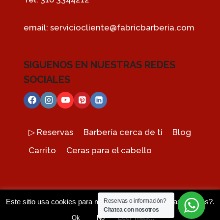
email:
serviciocliente@fabricbarberia.com
SIGUENOS EN NUESTRAS REDES
SOCIALES
▷ Reservas
Barbería cerca de ti
Blog
Carrito
Ceras para el cabello
Este sitio usa cookies para mejorar tu experiencia. Las aceptas?.
Reservas o información?
© 2026 Fabric Barberias
Chatea con nosotros
Leer más...
Ok
No