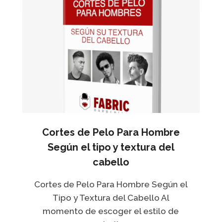
S
D
E
S
V
A
N
E
C
I
D
O
Cortes de Pelo Para Hombre
S
P
Según el tipo y textura del
A
cabello
R
A
H
Cortes de Pelo Para Hombre Según el
O
Tipo y Textura del Cabello Al
M
momento de escoger el estilo de
B