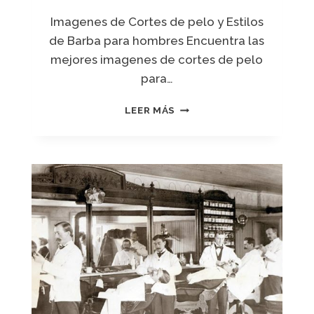
R
Imagenes de Cortes de pelo y Estilos
E
de Barba para hombres Encuentra las
S
E
mejores imagenes de cortes de pelo
G
para…
Ú
N
F
LEER MÁS
E
O
L
T
T
O
I
S
P
E
O
I
Y
M
T
A
E
G
X
E
T
N
U
E
R
S
A
D