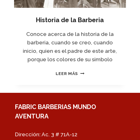
D
E
E
C
L
Historia de la Barberia
O
C
R
A
T
Conoce acerca de la historia de la
B
E
barberia, cuando se creo, cuando
E
S
L
inicio, quien es el padre de este arte,
D
L
E
porque los colores de su simbolo
O
P
E
H
LEER MÁS
L
I
O
S
P
T
A
O
R
R
FABRIC BARBERIAS MUNDO
A
I
AVENTURA
H
A
O
D
M
E
Dirección: Ac. 3 # 71A-12
B
L