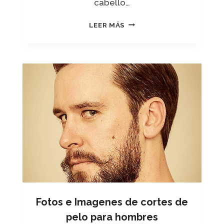
cabello…
R
E
C
LEER MÁS
O
R
T
E
S
D
E
P
E
L
O
P
A
R
A
H
Fotos e Imagenes de cortes de
O
M
pelo para hombres
B