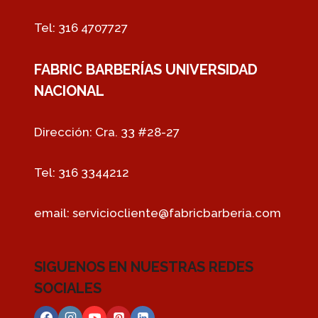
R
A
E
B
Tel: 316 4707727
S
A
R
FABRIC BARBERÍAS UNIVERSIDAD
B
E
NACIONAL
R
I
A
Dirección: Cra. 33 #28-27
Tel: 316 3344212
email:
serviciocliente@fabricbarberia.com
SIGUENOS EN NUESTRAS REDES
SOCIALES