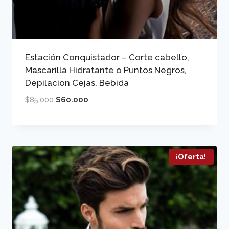
Estación Conquistador – Corte cabello,
Mascarilla Hidratante o Puntos Negros,
Depilacion Cejas, Bebida
El
El
$
85.000
$
60.000
precio
precio
original
actual
era:
es:
$85.000.
$60.000.
¡Oferta!