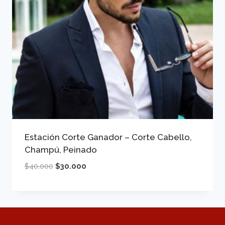
Estación Corte Ganador – Corte Cabello,
Champú, Peinado
El
El
$
40.000
$
30.000
precio
precio
original
actual
era:
es:
$40.000.
$30.000.