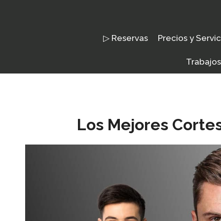
Saltar
al
contenido
▷ Reservas
Precios y Servic
Trabajos
Los Mejores Corte