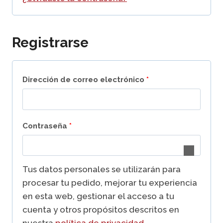
o
a
r
t
Registrarse
i
o
o
r
O
Dirección de correo electrónico
*
i
b
o
l
O
Contraseña
*
i
b
g
l
Tus datos personales se utilizarán para
a
i
procesar tu pedido, mejorar tu experiencia
t
en esta web, gestionar el acceso a tu
g
o
cuenta y otros propósitos descritos en
a
nuestra
política de privacidad
.
r