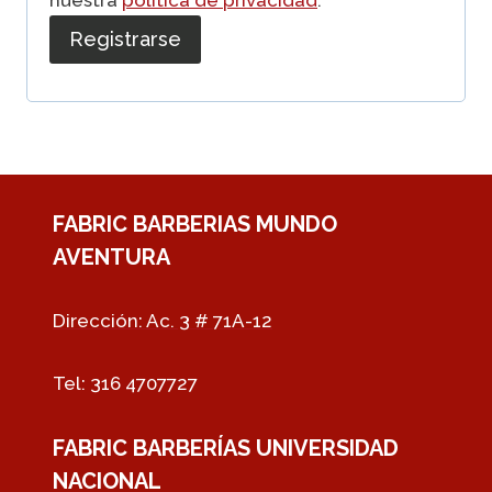
t
Registrarse
i
o
o
r
i
o
FABRIC BARBERIAS MUNDO
AVENTURA
Dirección: Ac. 3 # 71A-12
Tel: 316 4707727
FABRIC BARBERÍAS UNIVERSIDAD
NACIONAL