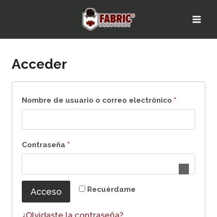
Saltar
al
contenido
Acceder
O
Nombre de usuario o correo electrónico
*
b
l
O
Contraseña
*
i
b
g
l
a
Recuérdame
Acceso
i
t
g
¿Olvidaste la contraseña?