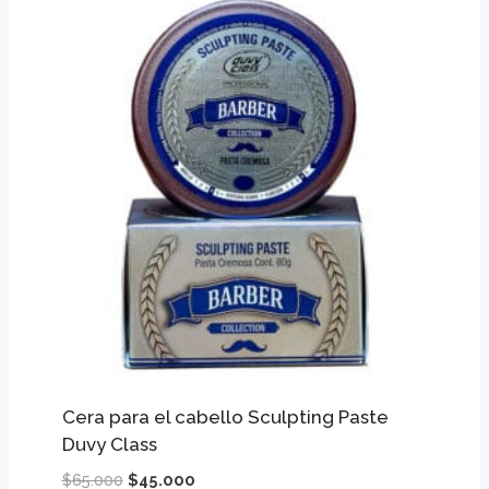
$100.000
Cera para el cabello Sculpting Paste
Duvy Class
El
El
$
65.000
$
45.000