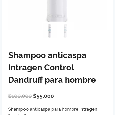
Shampoo anticaspa
Intragen Control
Dandruff para hombre
El
El
$
100.000
$
55.000
precio
precio
Shampoo anticaspa para hombre Intragen
original
actual