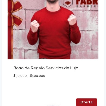
Bono de Regalo Servicios de Lujo
Rango
$
30.000
-
$
100.000
de
precios:
desde
$30.000
¡Oferta!
hasta