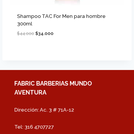
Shampoo TAC For Men para hombre
300ml
El
El
$
44.000
$
34.000
precio
precio
original
actual
era:
es:
$44.000.
$34.000.
FABRIC BARBERIAS MUNDO
AVENTURA
Dirección: Ac. 3 # 71A-12
Tel: 316 4707727