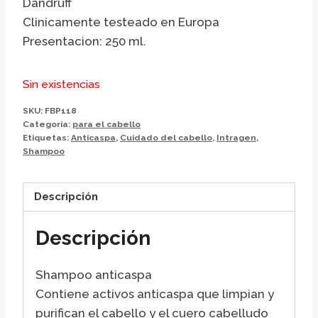
Dandruff
era:
es:
Clinicamente testeado en Europa
$100.000.
$55.000.
Presentacion: 250 ml.
Sin existencias
SKU:
FBP118
Categoría:
para el cabello
Etiquetas:
Anticaspa
,
Cuidado del cabello
,
Intragen
,
Shampoo
Descripción
Descripción
Shampoo anticaspa
Contiene activos anticaspa que limpian y
purifican el cabello y el cuero cabelludo