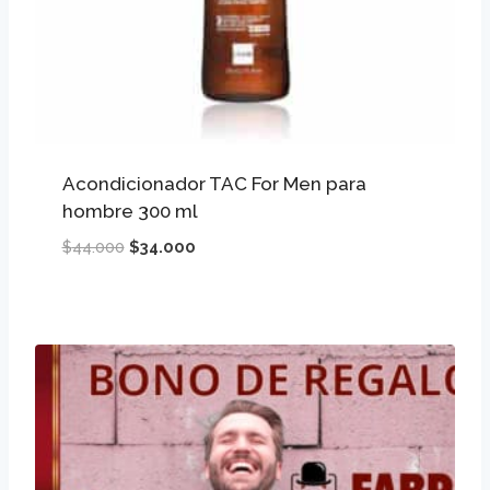
Acondicionador TAC For Men para
hombre 300 ml
El
El
$
44.000
$
34.000
precio
precio
original
actual
era:
es:
$44.000.
$34.000.